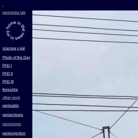
perimedia lab
szacsva y pál
Photo of the Day
PhD I
PhD II
PhD III
fenesztra
other work
peripublic
periarchives
perichronic
periprojection